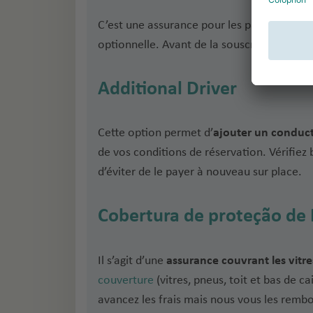
C’est une assurance pour les passagers
en 
optionnelle. Avant de la souscrire, vérifie
Additional Driver
Cette option permet d’
ajouter un conduct
de vos conditions de réservation. Vérifiez 
d’éviter de le payer à nouveau sur place.
Cobertura de proteção de 
Il s’agit d’une
assurance couvrant les vitre
couverture
(vitres, pneus, toit et bas de 
avancez les frais mais nous vous les remb