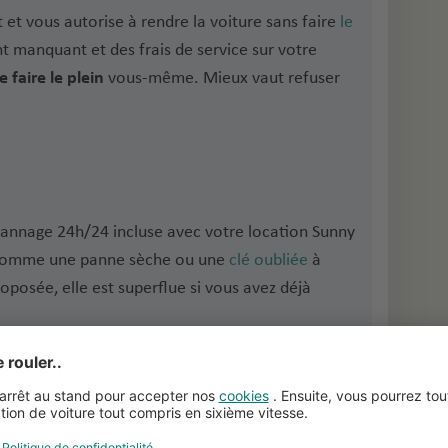
 et vous autorise à rendre la voiture sans faire
le
nt manquant et des frais de service sur votre
 faire le plein
vous-même. Mieux vaut refuser
dépannage 24h/24 incluse avec votre location Sunny
es comme une panne sèche ou une
clé oubliée
à
roposée, elle est superflue si vous avez déjà
tes Pessoais / Personal