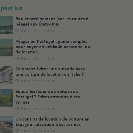
 plus lus
Rouler sereinement (sur les routes à
péage) aux États-Unis
4 minutes de lecture
Péages au Portugal : guide complet
pour payer en véhicule personnel ou
de location
3 minutes de lecture
Comment éviter une amende avec
une voiture de location en Italie ?
5 minutes de lecture
Vous allez louer une voiture au
Portugal ? Faites attention à ces
termes
5 minutes de lecture
Un contrat de location de voiture en
Espagne : attention à ces termes
5 minutes de lecture