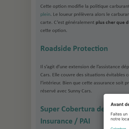
Cette option modifie la politique carburant
plein
. Le loueur prélèvera alors le carbura
carte. C’est généralement
plus cher que de
cette option.
Roadside Protection
Il s’agit d’une extension de l’assistance 
Cars. Elle couvre des situations évitabl
l’intérieur. Bien que cette assurance soit p
réservé avec Sunny Cars.
Super Cobertura de Aciden
Insurance / PAI