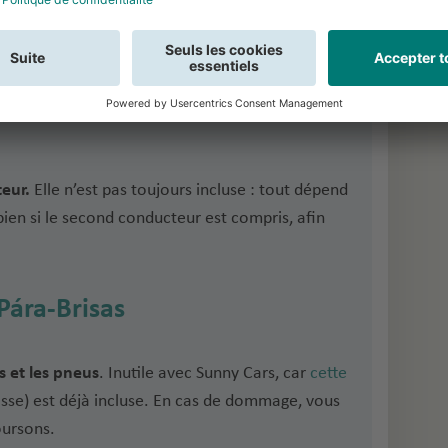
cas de décès ou d’invalidité
. Elle est
z si votre assurance voyage ne la couvre pas déjà.
eur.
Elle n’est pas toujours incluse : tout dépend
bien si le second conducteur est compris, afin
Pára-Brisas
s et les pneus
. Inutile avec Sunny Cars, car
cette
caisse) est déjà incluse. En cas de dommage, vous
oursons.