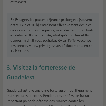
restaurants.
En Espagne, les pauses déjeuner prolongées (souvent
entre 14 h et 16 h) entraînent effectivement des pics
de circulation plus fréquents, avec des flux importants
en début et fin de matinée, ainsi qu’en milieu et fin
d’après-midi. Si vous souhaitez éviter l’effervescence
des centres-villes, privilégiez vos déplacements entre
15 h et 17 h.
3. Visitez la forteresse de
Guadelest
Guadelest est une ancienne forteresse magnifiquement
intégrée dans la roche. Pendant des années, ce fut un
important point de défense des Maures contre les
Espagnols. Aujourd’hui, c’est l’une des
attractions les plus